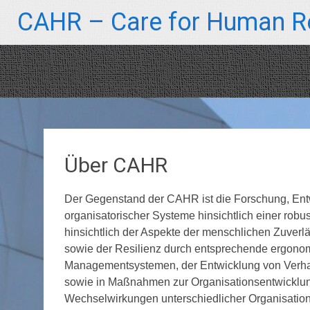
Zum
CAHR – Care for Human Re
Inhalt
springen
Über CAHR
Der Gegenstand der CAHR ist die Forschung, Ent
organisatorischer Systeme hinsichtlich einer rob
hinsichtlich der Aspekte der menschlichen Zuverl
sowie der Resilienz durch entsprechende ergonomi
Managementsystemen, der Entwicklung von Verhal
sowie in Maßnahmen zur Organisationsentwicklung,
Wechselwirkungen unterschiedlicher Organisatio