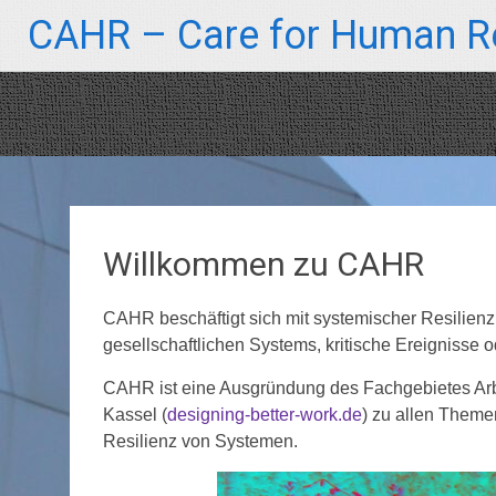
Zum
CAHR – Care for Human Re
Inhalt
springen
Willkommen zu CAHR
CAHR beschäftigt sich mit systemischer Resilienz:
gesellschaftlichen Systems, kritische Ereignisse
CAHR ist eine Ausgründung des Fachgebietes Arbe
Kassel (
designing-better-work.de
) zu allen Theme
Resilienz von Systemen.